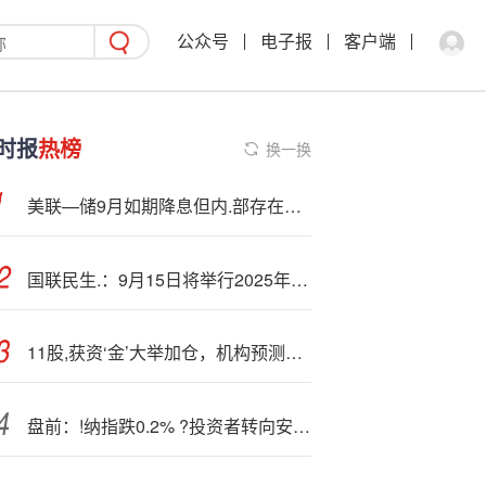
公众号
电子报
客户端
时报
热榜
换一换
美联—储9月如期降息但内.部存在分歧 后续黄金价格会依旧偏强
国联民生.：9月15日将举行2025年半年度业绩说明会
11股,获资‘金’大举加仓，机构预测业绩将高增长
盘前：!纳指跌0.2% ?投资者转向安全资产