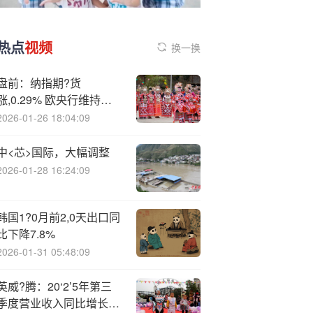
热点
视频
换一换
盘前：纳指期?货
涨,0.29% 欧央行维持利
率不变
2026-01-26 18:04:09
中<芯>国际，大幅调整
2026-01-28 16:24:09
韩国1?0月前2,0天出口同
比下降7.8%
2026-01-31 05:48:09
英威?腾：20‘2’5年第三
季度营业收入同比增长