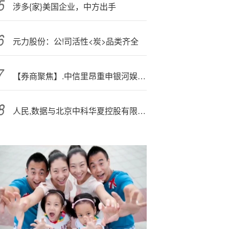
涉多{家}美国企业，中方出手
元力股份：公!司活性<炭>品类齐全
【券商聚焦】.中信里昂重申银河娱乐(00027)“优于大市”评级 指其手握行业最强现金储备
人民,数据与北京中科华夏控股有限公司、中视购物有限公司达成战略合作